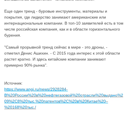
Еще один тренд - буровые инструменты, материалы и
покрытия, где лидерство занимают американские или
интернациональные компании. В топ-10 заявителей есть в том
числе российская компания, как и в области горизонтального
бурения.
"Самый прорывной тренд сейчас в мире - это дроны, -
отметил Денис Ашихин. - С 2015 года интерес к этой области
растет кратно. И здесь китайские компании занимают
примерно 90% рынка".
Источник:
https://www.angi.ru/news/2928284-
В%20России%20в%20нефтегазовой%20отрасли%20выдано%2
09%2C8%20тыс.%20патентов%2C%20в%20Китае%20–
%20168%20тыс./