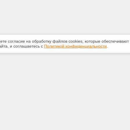
аете согласие на обработку файлов сооkiеs, которые обеспечивают
йта, и соглашаетесь с
Политикой конфиденциальности
.
ная информация
Сервисы
:
Специализированные онлайн-
издания
748-40-40
Регулярная новостная рассылка
rt@bk.ru
Служба поддержки пользователей
«Кодекс» и «Техэксперт»