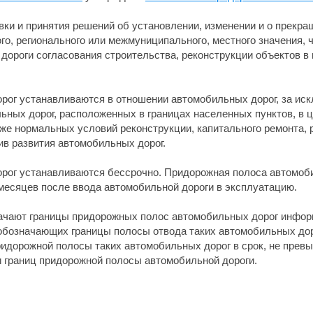
вки и принятия решений об установлении, изменении и о прекр
о, регионального или межмуниципального, местного значения, 
дороги согласования строительства, реконструкции объектов в
ог устанавливаются в отношении автомобильных дорог, за ис
льных дорог, расположенных в границах населенных пунктов, в
кже нормальных условий реконструкции, капитального ремонта,
тив развития автомобильных дорог.
ог устанавливаются бессрочно. Придорожная полоса автомоби
месяцев после ввода автомобильной дороги в эксплуатацию.
ачают границы придорожных полос автомобильных дорог инфор
бозначающих границы полосы отвода таких автомобильных доро
ридорожной полосы таких автомобильных дорог в срок, не пре
 границ придорожной полосы автомобильной дороги.