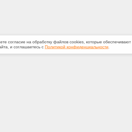
аете согласие на обработку файлов сооkiеs, которые обеспечивают
йта, и соглашаетесь с
Политикой конфиденциальности
.
ная информация
Сервисы
:
Специализированные онлайн-
издания
748-40-40
Регулярная новостная рассылка
rt@bk.ru
Служба поддержки пользователей
«Кодекс» и «Техэксперт»