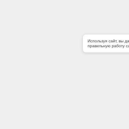
Используя сайт, вы д
правильную работу са
Полезная информация
Контакт
О компании
Телефон
+7 (904) 
Контакты
E-mail:
bravoexpe
Адрес: