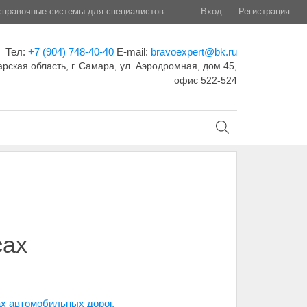
правочные системы для специалистов
Вход
Регистрация
Тел:
+7 (904) 748-40-40
E-mail:
bravoexpert@bk.ru
рская область, г. Самара, ул. Аэродромная, дом 45,
офис 522-524
сах
х автомобильных дорог.