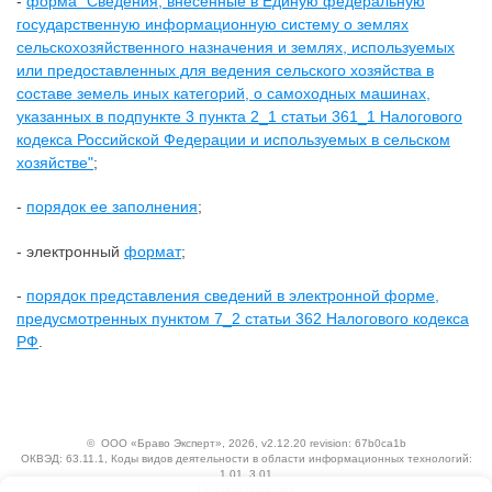
-
форма "Сведения, внесенные в Единую федеральную
государственную информационную систему о землях
сельскохозяйственного назначения и землях, используемых
или предоставленных для ведения сельского хозяйства в
составе земель иных категорий, о самоходных машинах,
указанных в подпункте 3 пункта 2_1 статьи 361_1 Налогового
кодекса Российской Федерации и используемых в сельском
хозяйстве"
;
-
порядок ее заполнения
;
- электронный
формат
;
-
порядок представления сведений в электронной форме,
предусмотренных пунктом 7_2 статьи 362 Налогового кодекса
РФ
.
©
ООО «Браво Эксперт»
, 2026, v2.12.20 revision: 67b0ca1b
ОКВЭД: 63.11.1, Коды видов деятельности в области информационных технологий:
1.01, 3.01
Ценовая политика