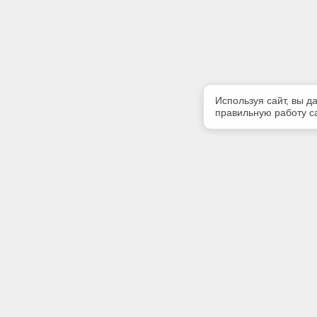
Используя сайт, вы д
правильную работу са
Полезная информация
Контакт
О компании
Телефон
+7 (904) 
Контакты
E-mail:
bravoexpe
Адрес: