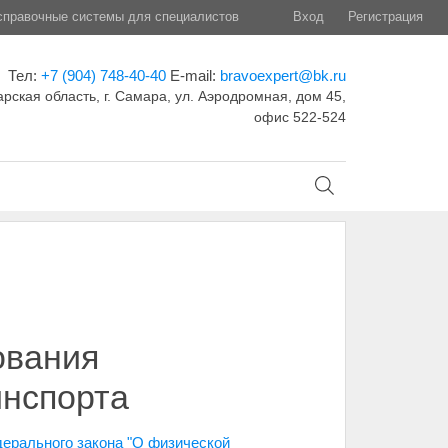
правочные системы для специалистов
Вход
Регистрация
Тел:
+7 (904) 748-40-40
E-mail:
bravoexpert@bk.ru
рская область, г. Самара, ул. Аэродромная, дом 45,
офис 522-524
ования
инспорта
дерального закона "О физической