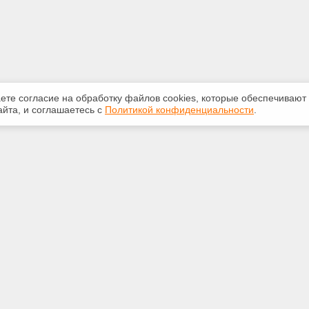
аете согласие на обработку файлов сооkiеs, которые обеспечивают
йта, и соглашаетесь с
Политикой конфиденциальности
.
ная информация
Сервисы
:
Специализированные онлайн-
издания
748-40-40
Регулярная новостная рассылка
rt@bk.ru
Служба поддержки пользователей
«Кодекс» и «Техэксперт»