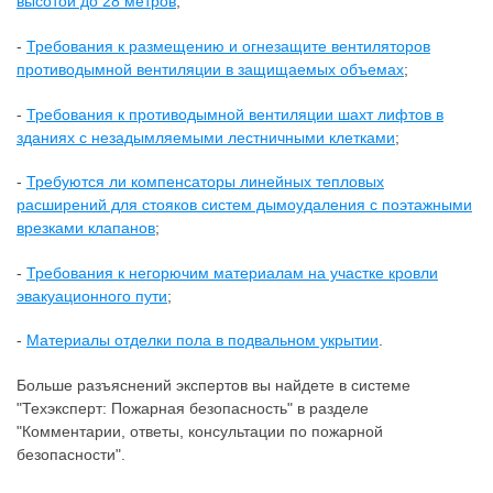
высотой до 28 метров
;
-
Требования к размещению и огнезащите вентиляторов
противодымной вентиляции в защищаемых объемах
;
-
Требования к противодымной вентиляции шахт лифтов в
зданиях с незадымляемыми лестничными клетками
;
-
Требуются ли компенсаторы линейных тепловых
расширений для стояков систем дымоудаления с поэтажными
врезками клапанов
;
-
Требования к негорючим материалам на участке кровли
эвакуационного пути
;
-
Материалы отделки пола в подвальном укрытии
.
Больше разъяснений экспертов вы найдете в системе
"Техэксперт: Пожарная безопасность" в разделе
"Комментарии, ответы, консультации по пожарной
безопасности".