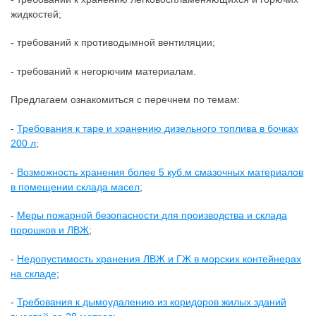
жидкостей;
- требований к противодымной вентиляции;
- требований к негорючим материалам.
Предлагаем ознакомиться с перечнем по темам:
-
Требования к таре и хранению дизельного топлива в бочках
200 л
;
-
Возможность хранения более 5 куб.м
смазочных материалов
в помещении склада масел
;
-
Меры пожарной безопасности для производства и склада
порошков и ЛВЖ
;
-
Недопустимость хранения ЛВЖ и ГЖ в морских контейнерах
на складе
;
-
Требования к дымоудалению из коридоров жилых зданий