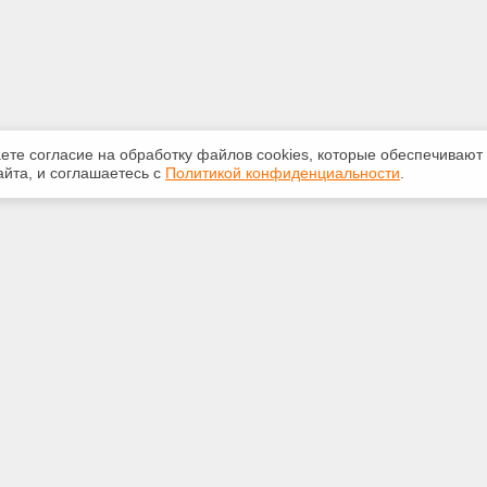
аете согласие на обработку файлов сооkiеs, которые обеспечивают
йта, и соглашаетесь с
Политикой конфиденциальности
.
ная информация
Сервисы
:
Специализированные онлайн-
издания
748-40-40
Регулярная новостная рассылка
rt@bk.ru
Служба поддержки пользователей
«Кодекс» и «Техэксперт»