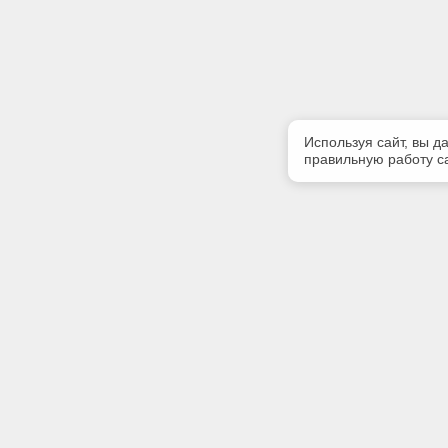
Используя сайт, вы д
правильную работу са
Полезная информация
Контакт
О компании
Телефон
+7 (904) 
Контакты
E-mail:
bravoexpe
Адрес: