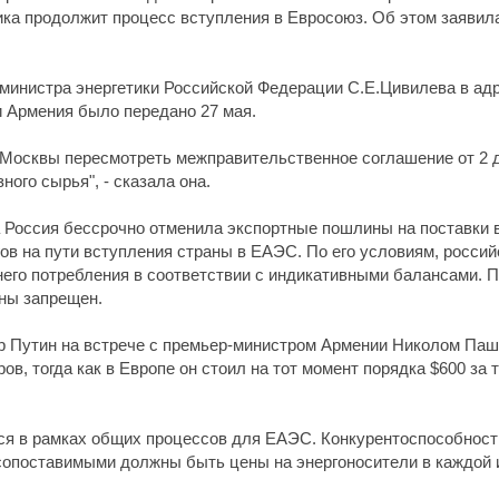
ика продолжит процесс вступления в Евросоюз. Об этом заяв
министра энергетики Российской Федерации С.Е.Цивилева в ад
 Армения было передано 27 мая.
Москвы пересмотреть межправительственное соглашение от 2 д
ого сырья", - сказала она.
а Россия бессрочно отменила экспортные пошлины на поставки 
гов на пути вступления страны в ЕАЭС. По его условиям, росси
него потребления в соответствии с индикативными балансами. 
аны запрещен.
 Путин на встрече с премьер-министром Армении Николом Паши
ов, тогда как в Европе он стоил на тот момент порядка $600 за т
ся в рамках общих процессов для ЕАЭС. Конкурентоспособност
 сопоставимыми должны быть цены на энергоносители в каждой 