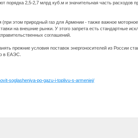
т порядка 2,5-2,7 млрд куб.м и значительная часть расходов 
 (при этом природный газ для Армении - также важное моторное
оставки на внешние рынки. У этого запрета есть стандартные ис
жправительственных соглашений.
анять прежние условия поставок энергоносителей из России стан
о в ЕАЭС.
novit-soglasheniya-po-gazu-i-toplivu-s-armeniej/