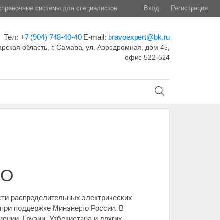
правочные системы для специалистов
Вход
Регистрация
Тел:
+7 (904) 748-40-40
E-mail:
bravoexpert@bk.ru
рская область, г. Самара, ул. Аэродромная, дом 45,
офис 522-524
СО
сти распределительных электрических
при поддержке Минэнерго России. В
ении, Грузии, Узбекистана и других