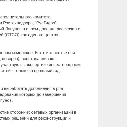
Исполнительного комитета
 Ростехнадзора, "РусГидро",
ий Ляпунов в своем докладе рассказал о
й (СТСО) как единого центра
ьном комплексе. В этом качестве они
оговоров), восстанавливают
 участвуют в экспертизе инвестпрограмм
етей - только за прошлый год
и выработать дополнения в ряд
ледования которых до завершения
япунов.
стие сторонних сетевых организаций в
ктных решений для реконструкции и