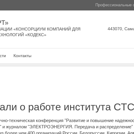
Профессиональные с
РТ»
443070, Сама
АЦИИ «КОНСОРЦИУМ КОМПАНИЙ ДЛЯ
ЕХНОЛОГИЙ «КОДЕКС»
сти
Контакты
зали о работе института СТ
чно-техническая конференция "Развитие и повышение надежно
ти" и журналом "ЭЛЕКТРОЭНЕРГИЯ. Передача и распределение" 
з более чем 400 организаций России, Белоруссии, Киргизии, Арм