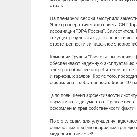
стран.
На пленарной сессии выступили замести
Электроэнергетического совета СНГ Тар
ассоциации "ЭРА России". Заместитель 
текущих результатах деятельности инст
ответственности за надежное энергосна
Компании Группы "Россети" выполняют ф
обеспечивают надежную эксплуатацию му
электроснабжение потребителей после т
и тарифных заявок. Кроме того, провод
оформлено в собственность более 10 ты
"Для повышения эффективности институ
нормативных документов. Прежде всего 
оформления прав собственности фактичес
По его словам, для улучшения надежнос
совместных противоаварийных тренировк
модернизации сетей.