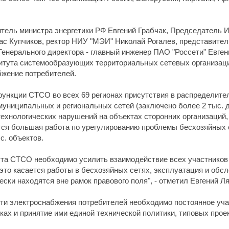
тель министра энергетики РФ Евгений Грабчак, Председатель 
ас Купчиков, ректор НИУ "МЭИ" Николай Рогалев, представители
Генерального директора - главный инженер ПАО "Россети" Евген
итута системообразующих территориальных сетевых организаци
бжение потребителей.
ункции СТСО во всех 69 регионах присутствия в распределител
ниципальных и региональных сетей (заключено более 2 тыс. д
ехнологических нарушений на объектах сторонних организаций,
ится большая работа по урегулированию проблемы бесхозяйных с
с. объектов.
та СТСО необходимо усилить взаимодействие всех участников 
это касается работы в бесхозяйных сетях, эксплуатация и обс
ки находятся вне рамок правового поля", - отметил Евгений Л
ти электроснабжения потребителей необходимо постоянное уча
ах и принятие ими единой технической политики, типовых прое