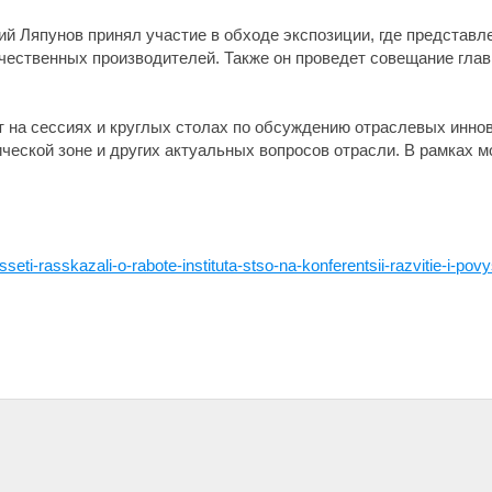
ний Ляпунов принял участие в обходе экспозиции, где предста
ечественных производителей. Также он проведет совещание гла
 на сессиях и круглых столах по обсуждению отраслевых инно
тической зоне и других актуальных вопросов отрасли. В рамках
seti-rasskazali-o-rabote-instituta-stso-na-konferentsii-razvitie-i-pov