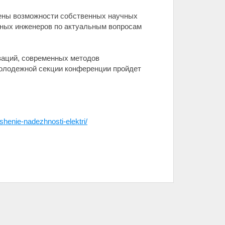
влены возможности собственных научных
вных инженеров по актуальным вопросам
ваций, современных методов
 молодежной секции конференции пройдет
yshenie-nadezhnosti-elektri/