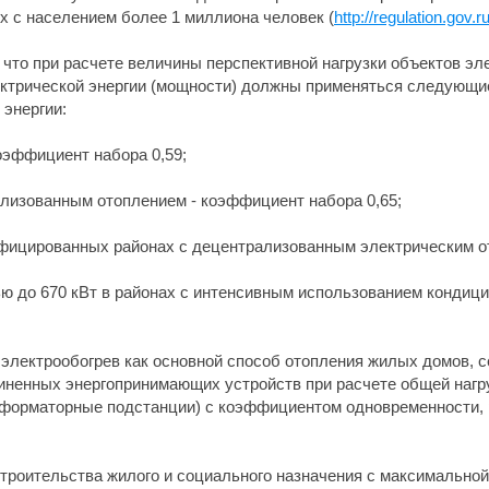
ях с населением более 1 миллиона человек (
http://regulation.gov.
 что при расчете величины перспективной нагрузки объектов эл
ектрической энергии (мощности) должны применяться следующ
энергии:
оэффициент набора 0,59;
ализованным отоплением - коэффициент набора 0,65;
ифицированных районах с децентрализованным электрическим о
ю до 670 кВт в районах с интенсивным использованием кондиц
электрообогрев как основной способ отопления жилых домов, 
иненных энергопринимающих устройств при расчете общей нагру
сформаторные подстанции) с коэффициентом одновременности, 
 строительства жилого и социального назначения с максимально