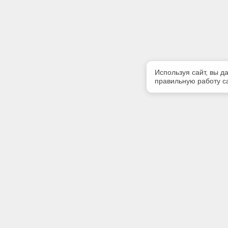
Используя сайт, вы д
правильную работу са
Полезная информация
Контакт
О компании
Телефон
+7 (904) 
Контакты
E-mail:
bravoexpe
Адрес: