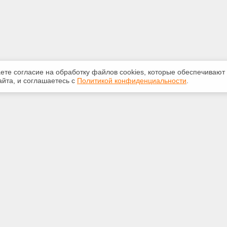
аете согласие на обработку файлов сооkiеs, которые обеспечивают
йта, и соглашаетесь с
Политикой конфиденциальности
.
ная информация
Сервисы
:
Специализированные онлайн-
издания
748-40-40
Регулярная новостная рассылка
rt@bk.ru
Служба поддержки пользователей
«Кодекс» и «Техэксперт»