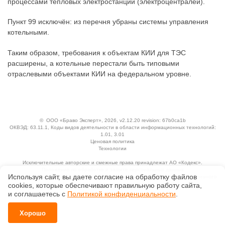
процессами тепловых электростанций (электроцентралей).
Пункт 99 исключён: из перечня убраны системы управления
котельными.
Таким образом, требования к объектам КИИ для ТЭС
расширены, а котельные перестали быть типовыми
отраслевыми объектами КИИ на федеральном уровне.
©
ООО «Браво Эксперт»
, 2026, v2.12.20 revision: 67b0ca1b
ОКВЭД: 63.11.1, Коды видов деятельности в области информационных технологий:
1.01, 3.01
Ценовая политика
Технологии
Исключительные авторские и смежные права принадлежат АО «Кодекс».
Положение по обработке и защите персональных данных
Используя сайт, вы даете согласие на обработку файлов
Справка о регистрации продуктов АО «Кодекс» в Реестре российского программного
обеспечения
сооkiеs, которые обеспечивают правильную работу сайта,
и соглашаетесь с
Политикой конфиденциальности
.
Хорошо