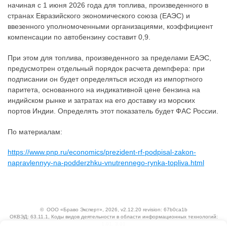
начиная с 1 июня 2026 года для топлива, произведенного в
странах Евразийского экономического союза (ЕАЭС) и
ввезенного уполномоченными организациями, коэффициент
компенсации по автобензину составит 0,9.
При этом для топлива, произведенного за пределами ЕАЭС,
предусмотрен отдельный порядок расчета демпфера: при
подписании он будет определяться исходя из импортного
паритета, основанного на индикативной цене бензина на
индийском рынке и затратах на его доставку из морских
портов Индии. Определять этот показатель будет ФАС России.
По материалам:
https://www.pnp.ru/economics/prezident-rf-podpisal-zakon-
napravlennyy-na-podderzhku-vnutrennego-rynka-topliva.html
©
ООО «Браво Эксперт»
, 2026, v2.12.20 revision: 67b0ca1b
ОКВЭД: 63.11.1, Коды видов деятельности в области информационных технологий:
1.01, 3.01