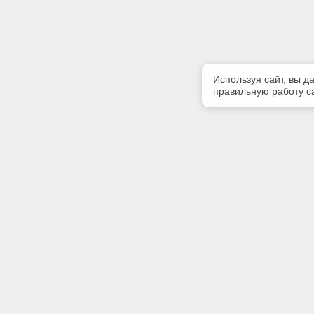
Используя сайт, вы д
правильную работу са
Полезная информация
Контакт
О компании
Телефон
+7 (904) 
Контакты
E-mail:
bravoexpe
Адрес: