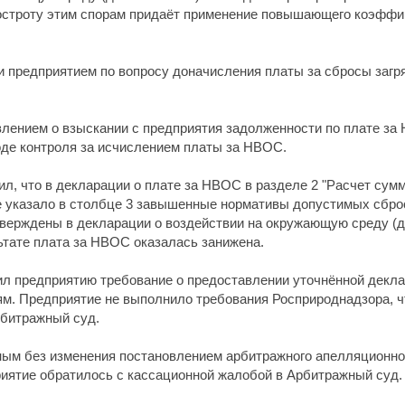
остроту этим спорам придаёт применение повышающего коэффиц
 предприятием по вопросу доначисления платы за сбросы загр
влением о взыскании с предприятия задолженности по плате за 
оде контроля за исчислением платы за НВОС.
л, что в декларации о плате за НВОС в разделе 2 "Расчет су
 указало в столбце 3 завышенные нормативы допустимых сброс
тверждены в декларации о воздействии на окружающую среду (д
тате плата за НВОС оказалась занижена.
ил предприятию требование о предоставлении уточнённой декла
м. Предприятие не выполнило требования Росприроднадзора, ч
рбитражный суд.
ым без изменения постановлением арбитражного апелляционног
иятие обратилось с кассационной жалобой в Арбитражный суд.