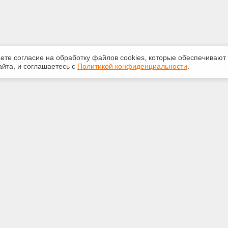
аете согласие на обработку файлов сооkiеs, которые обеспечивают
йта, и соглашаетесь с
Политикой конфиденциальности
.
ная информация
Сервисы
:
Специализированные онлайн-
издания
748-40-40
Регулярная новостная рассылка
rt@bk.ru
Служба поддержки пользователей
«Кодекс» и «Техэксперт»
Международные и зарубежные