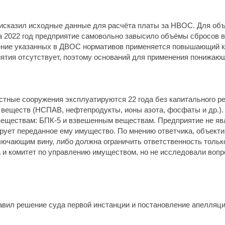
исказил исходные данные для расчёта платы за НВОС. Для объ
 2022 год предприятие самовольно завысило объёмы сбросов в
ение указанных в ДВОС нормативов применяется повышающий 
ятия отсутствует, поэтому оснований для применения понижающ
истные сооружения эксплуатируются 22 года без капитального р
 веществ (НСПАВ, нефтепродукты, ионы азота, фосфаты и др.).
 веществам: БПК-5 и взвешенным веществам. Предприятие не я
рует переданное ему имущество. По мнению ответчика, объект
лючающим вину, либо должна ограничить ответственность тольк
 и комитет по управлению имуществом, но не исследовали вопро
авил решение суда первой инстанции и постановление апелляц