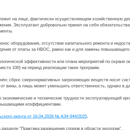
лежит на лице, фактически осуществляющем хозяйственную дея
жения. Эксплуатант добровольно принял на себя обязательств
менты.
износ оборудования, отсутствие капитального ремонта и недос
дения от платы за НВОС, равно как и для замены повышающег
ологической эффективности или плана мероприятий по охране 
есто 100) на период реализации таких программ.
онён: сброс сверхнормативных загрязняющих веществ носит сист
от вины, а лишь может уменьшить ответственность, однако в да
о экономические и технические трудности эксплуатирующей орг
повышающими коэффициентами.
кого округа от 16.04.2026 № А34-944/2025
.
разделе "Практика разрешения споров в области экологии".