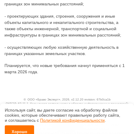
границах зон минимальных расстояний;
- проектирующих здания, строения, сооружения и иные
объекты капитального и некапитального строительства, а
также объекты инженерной, транспортной и социальной
инфраструктуры в границах зон минимальных расстояний;
- осуществляющих любую хозяйственную деятельность в
границах указанных земельных участков.
Планируется, что новые требования начнут применяться с 1
марта 2026 года.
©
ООО «Браво Эксперт»
, 2026, v2.12.20 revision: 67b0ca1b
ОКВЭД: 63.11.1, Коды видов деятельности в области информационных технологий:
1.01, 3.01
Используя сайт, вы даете согласие на обработку файлов
Ценовая политика
сооkiеs, которые обеспечивают правильную работу сайта,
Технологии
и соглашаетесь с
Политикой конфиденциальности
.
Исключительные авторские и смежные права принадлежат АО «Кодекс».
Положение по обработке и защите персональных данных
Хорошо
Справка о регистрации продуктов АО «Кодекс» в Реестре российского программного