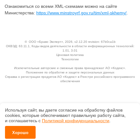
Ознакомиться со всеми XML-схемами можно на сайте
Министерства:
https://www.minstroyrf.gov.ru/tim/xml-skhemy/
.
©
ООО «Браво Эксперт»
, 2026, v2.12.20 revision: 67b0ca1b
ОКВЭД: 63.11.1, Коды видов деятельности в области информационных технологий:
1.01, 3.01
Ценовая политика
Технологии
Исключительные авторские и смежные права принадлежат АО «Кодекс».
Положение по обработке и защите персональных данных
Справка о регистрации продуктов АО «Кодекс» в Реестре российского программного
обеспечения
Используя сайт, вы даете согласие на обработку файлов
сооkiеs, которые обеспечивают правильную работу сайта,
и соглашаетесь с
Политикой конфиденциальности
.
Хорошо