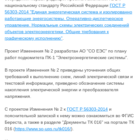
национальному стандарту Российской Федерации
ГОСТ Р
56303-2014 "Единая энергетическая система и изолированно
работающие энергосистемы. Оперативно-диспетчерское
управление. Нормальные схемы электрических соединений
объектов электроэнергетики. Общие требования к
графическому исполнению"
.
Проект Изменения № 2 разработан АО "СО ЕЭС" по плану
работ подкомитета ПК-1 "Электроэнергетические системы".
В проекте Изменения № 2 приведены уточнения общих
требований к выполнению схем, линий электрической связи и
текстовой информации, приведено обозначение системы
накопления электрической энергии и преобразователя
напряжения.
С проектом Изменения № 2 к
ГОСТ Р 56303-2014
и
пояснительной запиской к нему можно ознакомиться во ФГИС
Береста, а также в разделе "Документы ТК 016" на портале ТК
016 (
https://www.so-ups.ru/tk016/
).