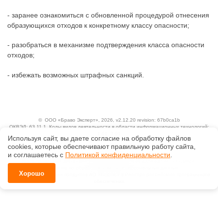
- заранее ознакомиться с обновленной процедурой отнесения
образующихся отходов к конкретному классу опасности;
- разобраться в механизме подтверждения класса опасности
отходов;
- избежать возможных штрафных санкций.
©
ООО «Браво Эксперт»
, 2026, v2.12.20 revision: 67b0ca1b
ОКВЭД: 63.11.1, Коды видов деятельности в области информационных технологий:
1.01, 3.01
Используя сайт, вы даете согласие на обработку файлов
Ценовая политика
сооkiеs, которые обеспечивают правильную работу сайта,
Технологии
и соглашаетесь с
Политикой конфиденциальности
.
Исключительные авторские и смежные права принадлежат АО «Кодекс».
Положение по обработке и защите персональных данных
Хорошо
Справка о регистрации продуктов АО «Кодекс» в Реестре российского программного
обеспечения