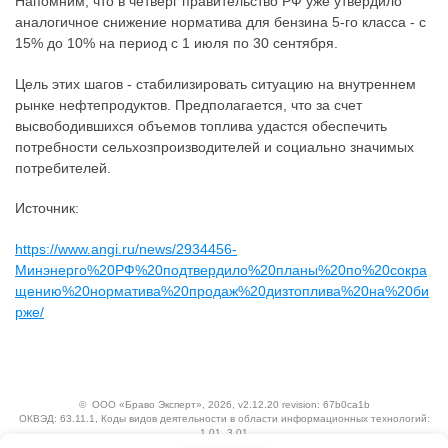
Напомним, что в четверг правительство РФ уже утвердило
аналогичное снижение норматива для бензина 5-го класса - с
15% до 10% на период с 1 июля по 30 сентября.
Цель этих шагов - стабилизировать ситуацию на внутреннем
рынке нефтепродуктов. Предполагается, что за счет
высвободившихся объемов топлива удастся обеспечить
потребности сельхозпроизводителей и социально значимых
потребителей.
Источник:
https://www.angi.ru/news/2934456-
Минэнерго%20РФ%20подтвердило%20планы%20по%20сокра
щению%20норматива%20продаж%20дизтоплива%20на%20би
рже/
©
ООО «Браво Эксперт»
, 2026, v2.12.20 revision: 67b0ca1b
ОКВЭД: 63.11.1, Коды видов деятельности в области информационных технологий:
1.01, 3.01
Ценовая политика