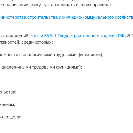
 организации смогут устанавливать в своих правилах.
Министерства строительства и жилищно-коммунального хозяйств
вых положений
статьи 55.5-1 Градостроительного кодекса РФ
об 
лжностей, среди которых:
 должности с аналогичными трудовыми функциями);
 с аналогичными трудовыми функциями);
ельства;
каниям;
го отдела;