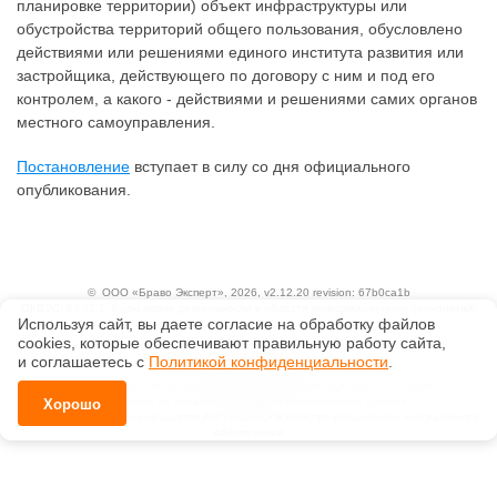
планировке территории) объект инфраструктуры или
обустройства территорий общего пользования, обусловлено
действиями или решениями единого института развития или
застройщика, действующего по договору с ним и под его
контролем, а какого - действиями и решениями самих органов
местного самоуправления.
Постановление
вступает в силу со дня официального
опубликования.
©
ООО «Браво Эксперт»
, 2026, v2.12.20 revision: 67b0ca1b
ОКВЭД: 63.11.1, Коды видов деятельности в области информационных технологий:
Используя сайт, вы даете согласие на обработку файлов
1.01, 3.01
Ценовая политика
сооkiеs, которые обеспечивают правильную работу сайта,
Технологии
и соглашаетесь с
Политикой конфиденциальности
.
Исключительные авторские и смежные права принадлежат АО «Кодекс».
Положение по обработке и защите персональных данных
Хорошо
Справка о регистрации продуктов АО «Кодекс» в Реестре российского программного
обеспечения