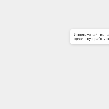
Используя сайт, вы д
правильную работу са
Полезная информация
Контакт
О компании
Телефон
+7 (904) 
Контакты
E-mail:
bravoexpe
Адрес: