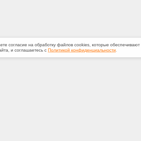
аете согласие на обработку файлов сооkiеs, которые обеспечивают
йта, и соглашаетесь с
Политикой конфиденциальности
.
ная информация
Сервисы
:
Специализированные онлайн-
издания
748-40-40
Регулярная новостная рассылка
rt@bk.ru
Служба поддержки пользователей
«Кодекс» и «Техэксперт»