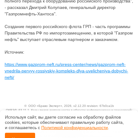
полного перехода к оборудованию российского производства",
- рассказал Дмитрий Колупаев, генеральный директор
"Газпромнефть-Хантоса".
Создание первого российского флота ГРП - часть программы
Правительства РФ по импортозамещению, в которой "Газпром
нефть" выступает отраслевым партнером и заказчиком.
Источник:
https://www.gazprom-neft.ru/press-center/news/gazprom-neft-
vnedrila-pervyy-rossiyskiy-kompleks-dlya-uvelicheniya-dobychi-
nefti/
©
ООО «Браво Эксперт»
, 2026, v2.12.20 revision: 67b0ca1b
ОКВЭД: 63.11.1, Коды видов деятельности в области информационных технологий:
1.01, 3.01
Используя сайт, вы даете согласие на обработку файлов
Ценовая политика
сооkiеs, которые обеспечивают правильную работу сайта,
Технологии
и соглашаетесь с
Политикой конфиденциальности
.
Исключительные авторские и смежные права принадлежат АО «Кодекс».
Положение по обработке и защите персональных данных