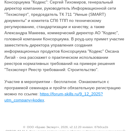
Консорциума "Кодекс": Сергей Тихомиров, генеральный
директор компании, руководитель Информационной сети
"Техэксперт", председатель ТК 711 "Умные (SMART)
документы" и комитета СПб ТПП по техническому
регулированию, стандартизации и качеству, а также
Александра Макеева, коммерческий директор АО "Кодекс",
головной компании Консорциума. В роуд-шоу примет участие
заместитель директора управления создания
информационных продуктов Консорциума "Кодекс" Оксана
Лигай - она расскажет о практическом использовании
реестров нормативных требований на примере решения
"Техэксперт Реестр требований: Строительство".
Участие в мероприятии - бесплатное. Ознакомиться с
программой семинара и пройти обязательную регистрацию
можно по ссылке:
https://forum-skills.ru/9_12_2025?
utm_company=kodex
.
©
ООО «Браво Эксперт»
, 2026, v2.12.20 revision: 67b0ca1b