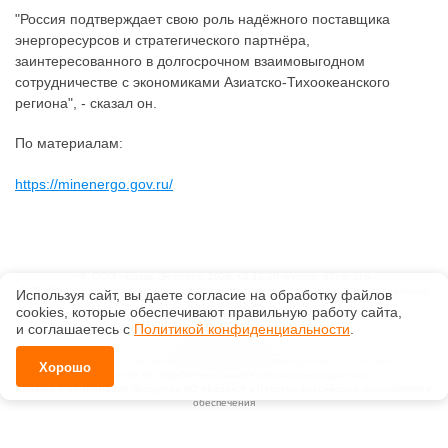
"Россия подтверждает свою роль надёжного поставщика
энергоресурсов и стратегического партнёра,
заинтересованного в долгосрочном взаимовыгодном
сотрудничестве с экономиками Азиатско-Тихоокеанского
региона", - сказал он.
По материалам:
https://minenergo.gov.ru/
©
ООО «Браво Эксперт»
, 2026, v2.12.20 revision: 67b0ca1b
ОКВЭД: 63.11.1, Коды видов деятельности в области информационных технологий:
Используя сайт, вы даете согласие на обработку файлов
1.01, 3.01
сооkiеs, которые обеспечивают правильную работу сайта,
Ценовая политика
и соглашаетесь с
Политикой конфиденциальности
.
Технологии
Исключительные авторские и смежные права принадлежат АО «Кодекс».
Хорошо
Положение по обработке и защите персональных данных
Справка о регистрации продуктов АО «Кодекс» в Реестре российского программного
обеспечения